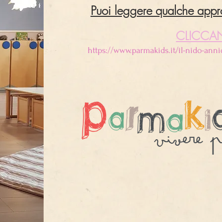
Puoi leggere qualche appr
CLICCA
https://www.parmakids.it/il-nido-anni