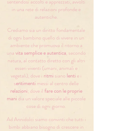
sentendosi accolti e apprezzati, avvolti
in una rete di relazioni profonde e
autentiche.
Crediamo sia un diritto fondamentale
di ogni bambino quello di vivere in un
ambiente che promuova il ritorno a
una
vita semplice e autentica
, secondo
natura, al contatto diretto con gli altri
esseri viventi (umani, animali e
vegetali), dove i
ritmi
siano
lenti
e i
s
entimenti
messi al centro delle
relazioni
; dove il
fare con le proprie
mani
dia un valore speciale alle piccole
cose di ogni giorno.
Ad Annidolci siamo convinti che tutti i
bimbi abbiano bisogno di crescere in