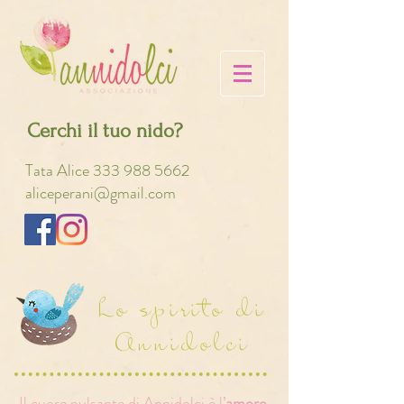
Cerchi il tuo nido?
Tata Alice
333 988 5662
aliceperani@gmail.com
Lo spirito di
Annidolci
Il cuore pulsante di Annidolci è l’
amore