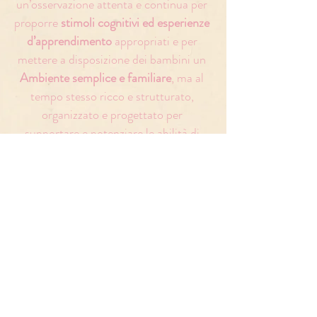
un’osservazione attenta e continua per
proporre
stimoli cognitivi ed esperienze
d’apprendimento
appropriati e per
mettere a disposizione dei bambini un
Ambiente semplice e familiare
, ma al
tempo stesso ricco e strutturato,
organizzato e progettato per
supportare e potenziare le abilità di
ciascuno.
I fari di questa impresa così ardua e
appassionante che illuminano la nostra
voglia di affiancare nuove piccole vite
nel loro affacciarsi al mondo sono gli
insegnamenti, continuamente
rielaborati e adattati al nostro
contesto, di due grandi maestri della
pedagogia mondiale come
Maria