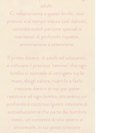
adulti.
Ci relazioniamo a questi bimbi, così
preziosi e al tempo stesso così delicati,
considerandoli persone speciali e
meritevoli di profondo rispetto,
ammirazione e attenzione.
Il primo dovere, di adulti ed educatori,
è coltivare il prezioso ‘semino’ che ogni
bimbo ci concede di stringere tra le
mani, dargli calore, nutrirlo e farlo
crescere dentro di noi per poter
restituire ad ogni bimbo, attraverso un
profondo e continuo lavoro interiore di
autoeducazione che parte dai bambini
stessi, un contesto di vita sereno e
amorevole, in cui poter crescere