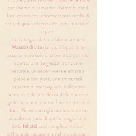
per i bambini: amiamo i bambini per il
loro essere così enormemente ricchi di
vita, di gioia ed emozioni, così autentici
e puri.
Le Tate guardano ai bimbi come a
Maestri di vita
dai quali è possibile
assorbire, se solo ci si pone con animo
aperto, una ‘saggezza’ istintiva e
naturale, un saper vivere e amare a
pieno e con gioia, una smisurata
capacità di meravigliarsi delle cose
semplici e della bellezza della natura e
goderne a pieno come fossero preziosi
doni. Riceviamo ogni bimbo come un
piccolo custode di quella magica arte
della
felicità
così semplice ma così
difficile da recuperare nel mondo degli